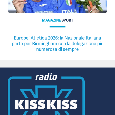
MAGAZINE
SPORT
Europei Atletica 2026: la Nazionale Italiana
parte per Birmingham con la delegazione più
numerosa di sempre