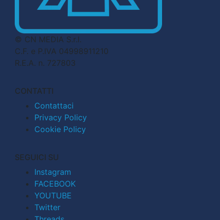
© CN MEDIA S.r.l.
C.F. e P.IVA 04998911210
R.E.A. n. 727803
CONTATTI
Contattaci
Privacy Policy
Cookie Policy
SEGUICI SU
Instagram
FACEBOOK
YOUTUBE
Twitter
Threads