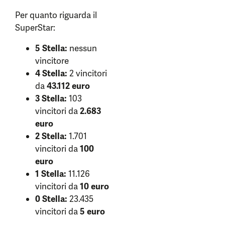
Per quanto riguarda il
SuperStar:
5 Stella:
nessun
vincitore
4 Stella:
2 vincitori
da
43.112 euro
3 Stella:
103
vincitori da
2.683
euro
2 Stella:
1.701
vincitori da
100
euro
1 Stella:
11.126
vincitori da
10 euro
0 Stella:
23.435
vincitori da
5 euro