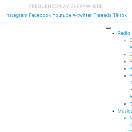
FREQUENZE
PLAY EVERYWHERE
Instagram
Facebook
Youtube
X-twitter
Threads
Tiktok
Radio
A
C
P
P
I
A
C
Music
K