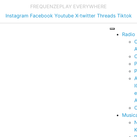
FREQUENZE
PLAY EVERYWHERE
Instagram
Facebook
Youtube
X-twitter
Threads
Tiktok
Radio
A
C
P
P
I
A
C
Music
K