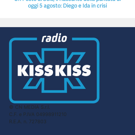
oggi 5 agosto: Diego e Ida in crisi
© CN MEDIA S.r.l.
C.F. e P.IVA 04998911210
R.E.A. n. 727803