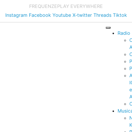
FREQUENZE
PLAY EVERYWHERE
Instagram
Facebook
Youtube
X-twitter
Threads
Tiktok
Radio
A
C
P
P
I
A
C
Music
K