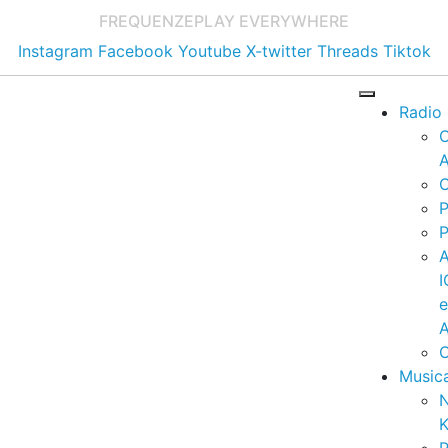
FREQUENZE
PLAY EVERYWHERE
Instagram
Facebook
Youtube
X-twitter
Threads
Tiktok
Radio
A
C
P
P
I
A
C
Music
K