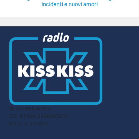
incidenti e nuovi amori
© CN MEDIA S.r.l.
C.F. e P.IVA 04998911210
R.E.A. n. 727803