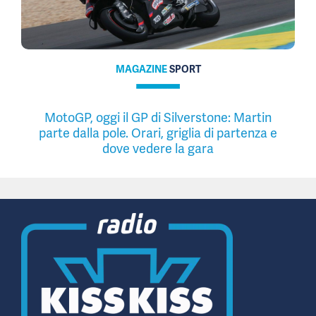
MAGAZINE
SPORT
MotoGP, oggi il GP di Silverstone: Martin
parte dalla pole. Orari, griglia di partenza e
dove vedere la gara