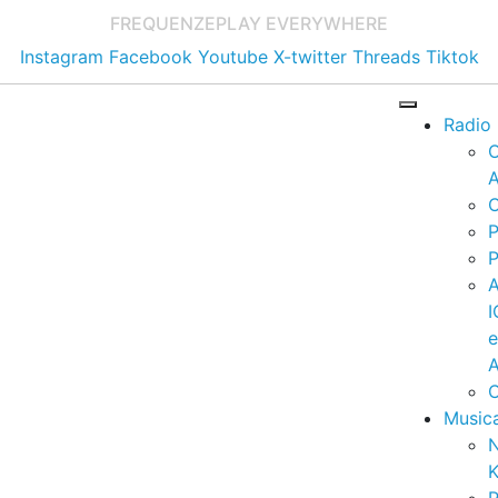
FREQUENZE
PLAY EVERYWHERE
Instagram
Facebook
Youtube
X-twitter
Threads
Tiktok
Radio
A
C
P
P
I
A
C
Music
K