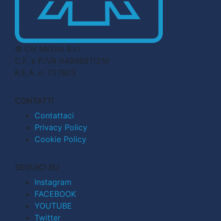
© CN MEDIA S.r.l.
C.F. e P.IVA 04998911210
R.E.A. n. 727803
CONTATTI
Contattaci
Privacy Policy
Cookie Policy
SEGUICI SU
Instagram
FACEBOOK
YOUTUBE
Twitter