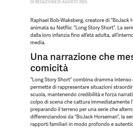
DI
REDAZIONE
25 AGOSTO 2025
Raphael Bob-Waksberg, creatore di “BoJack H
animata su Netflix: “Long Story Short”. La seri
dalla loro infanzia fino all’età adulta, all’inter
media.
Una narrazione che me
comicità
“Long Story Short” combina dramma intenso e
permette di rappresentare situazioni straordin
scuola, mantenendo credibilità e forza narrati
colpo di scena che cattura immediatamente l’a
preparando il terreno per una serie che alter
differenziandosi da “BoJack Horseman”, la seri
rapporti familiari in modo profondo e autenti