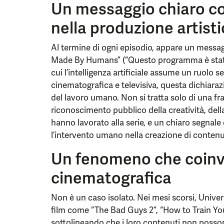
Un messaggio chiaro con
nella produzione artist
Al termine di ogni episodio, appare un messa
Made By Humans” (“Questo programma è stato 
cui l’intelligenza artificiale assume un ruolo 
cinematografica e televisiva, questa dichiara
del lavoro umano. Non si tratta solo di una fr
riconoscimento pubblico della creatività, della 
hanno lavorato alla serie, e un chiaro segnale c
l’intervento umano nella creazione di contenut
Un fenomeno che coinvo
cinematografica
Non è un caso isolato. Nei mesi scorsi, Universa
film come “The Bad Guys 2”, “How to Train You
sottolineando che i loro contenuti non posson