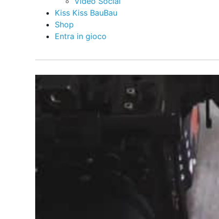
Video Social
Kiss Kiss BauBau
Shop
Entra in gioco