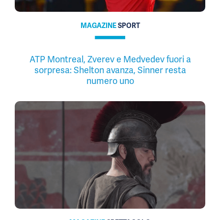
MAGAZINE
SPORT
ATP Montreal, Zverev e Medvedev fuori a
sorpresa: Shelton avanza, Sinner resta
numero uno