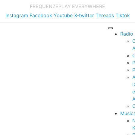
FREQUENZE
PLAY EVERYWHERE
Instagram
Facebook
Youtube
X-twitter
Threads
Tiktok
Radio
A
C
P
P
I
A
C
Music
K