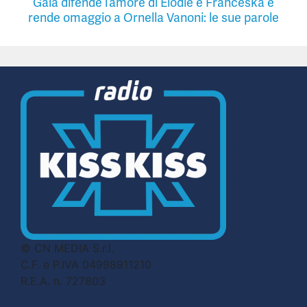
Gaia difende l’amore di Elodie e Franceska e
rende omaggio a Ornella Vanoni: le sue parole
© CN MEDIA S.r.l.
C.F. e P.IVA 04998911210
R.E.A. n. 727803