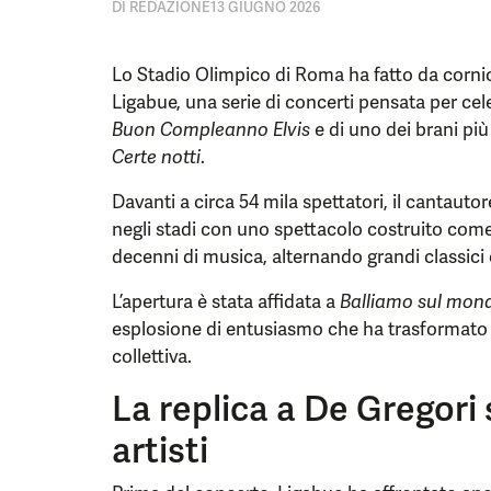
DI
REDAZIONE
13 GIUGNO 2026
Lo Stadio Olimpico di Roma ha fatto da cornic
Ligabue, una serie di concerti pensata per cel
Buon Compleanno Elvis
e di uno dei brani più
Certe notti
.
Davanti a circa 54 mila spettatori, il cantaut
negli stadi con uno spettacolo costruito come 
decenni di musica, alternando grandi classici e
L’apertura è stata affidata a
Balliamo sul mon
esplosione di entusiasmo che ha trasformato l
collettiva.
La replica a De Gregori 
artisti