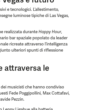
ivi e tecnologici. L’allestimento,
 insegne luminose tipiche di Las Vegas,
ne realizzata durante
Happy Hour
,
rio bar spaziale popolato da leader
onale ricreate attraverso l’intelligenza
unto ulteriori spunti di riflessione
 attraversa le
i dei musicisti che hanno condiviso
questi Fede Poggipollini, Max Cottafavi,
Davide Pezzin.
o Lenny Ligabue alla batteria,