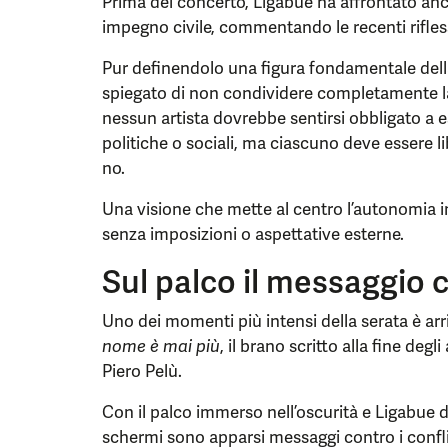
Prima del concerto, Ligabue ha affrontato anc
impegno civile, commentando le recenti rifles
Pur definendolo una figura fondamentale della 
spiegato di non condividere completamente l
nessun artista dovrebbe sentirsi obbligato a 
politiche o sociali, ma ciascuno deve essere li
no.
Una visione che mette al centro l’autonomia in
senza imposizioni o aspettative esterne.
Sul palco il messaggio 
Uno dei momenti più intensi della serata è ar
nome è mai più
, il brano scritto alla fine deg
Piero Pelù.
Con il palco immerso nell’oscurità e Ligabue da
schermi sono apparsi messaggi contro i confli