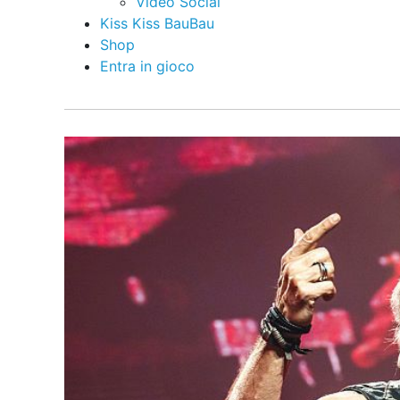
Video Social
Kiss Kiss BauBau
Shop
Entra in gioco