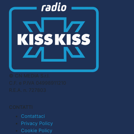
© CN MEDIA S.r.l.
C.F. e P.IVA 04998911210
R.E.A. n. 727803
CONTATTI
Contattaci
Privacy Policy
Cookie Policy