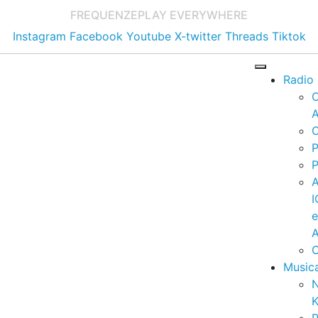
FREQUENZE
PLAY EVERYWHERE
Instagram
Facebook
Youtube
X-twitter
Threads
Tiktok
Radio
A
C
P
P
I
A
C
Music
K