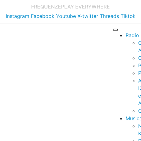
FREQUENZE
PLAY EVERYWHERE
Instagram
Facebook
Youtube
X-twitter
Threads
Tiktok
Radio
A
C
P
P
I
A
C
Music
K