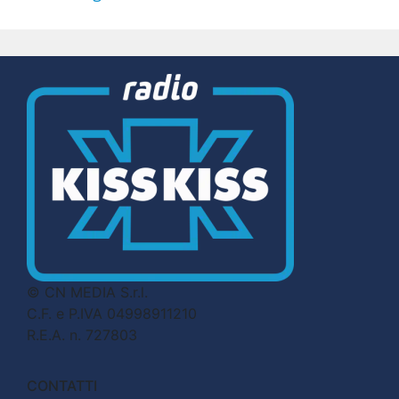
© CN MEDIA S.r.l.
C.F. e P.IVA 04998911210
R.E.A. n. 727803
CONTATTI