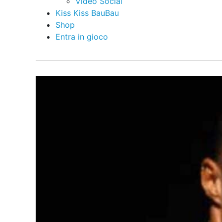
Video Social
Kiss Kiss BauBau
Shop
Entra in gioco