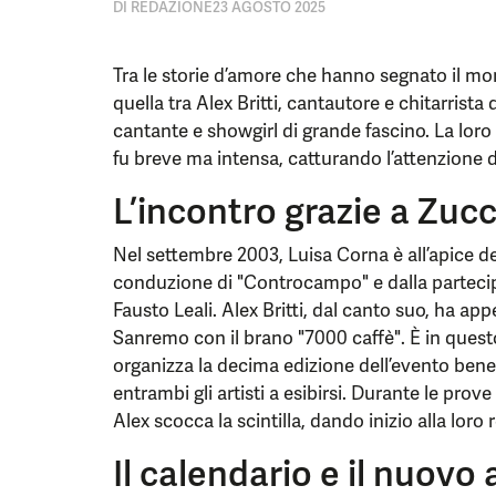
DI
REDAZIONE
23 AGOSTO 2025
Tra le storie d’amore che hanno segnato il mon
quella tra Alex Britti, cantautore e chitarrista
cantante e showgirl di grande fascino. La loro r
fu breve ma intensa, catturando l’attenzione d
L’incontro grazie a Zuc
Nel settembre 2003, Luisa Corna è all’apice del
conduzione di "Controcampo" e dalla partecip
Fausto Leali. Alex Britti, dal canto suo, ha 
Sanremo con il brano "7000 caffè". È in ques
organizza la decima edizione dell’evento bene
entrambi gli artisti a esibirsi. Durante le prove
Alex scocca la scintilla, dando inizio alla loro 
Il calendario e il nuovo