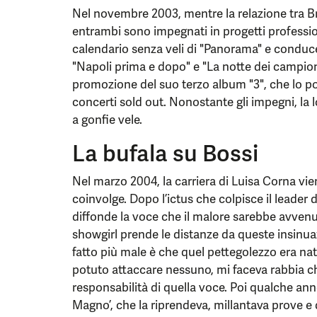
Nel novembre 2003, mentre la relazione tra Br
entrambi sono impegnati in progetti professiona
calendario senza veli di "Panorama" e conduce 
"Napoli prima e dopo" e "La notte dei campion
promozione del suo terzo album "3", che lo por
concerti sold out. Nonostante gli impegni, la
a gonfie vele.
La bufala su Bossi
Nel marzo 2004, la carriera di Luisa Corna vi
coinvolge. Dopo l’ictus che colpisce il leader
diffonde la voce che il malore sarebbe avvenu
showgirl prende le distanze da queste insinua
fatto più male è che quel pettegolezzo era na
potuto attaccare nessuno, mi faceva rabbia c
responsabilità di quella voce. Poi qualche an
Magno’, che la riprendeva, millantava prove e d