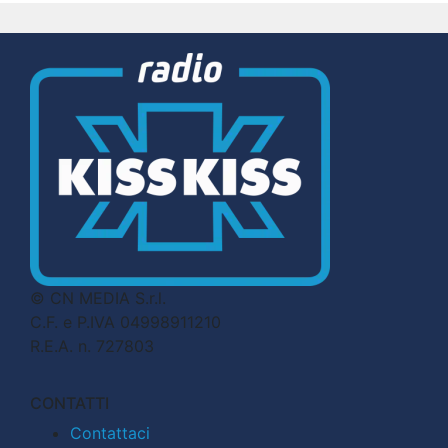
© CN MEDIA S.r.l.
C.F. e P.IVA 04998911210
R.E.A. n. 727803
CONTATTI
Contattaci