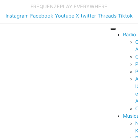
FREQUENZE
PLAY EVERYWHERE
Instagram
Facebook
Youtube
X-twitter
Threads
Tiktok
Radio
A
C
P
P
I
A
C
Music
K