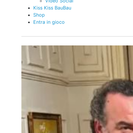
Video Social
Kiss Kiss BauBau
Shop
Entra in gioco