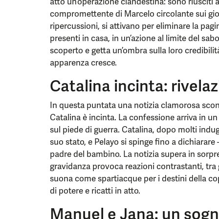
atto un’operazione clandestina: sono riusciti a
compromettente di Marcelo circolante sui gio
ripercussioni, si attivano per eliminare la pagi
presenti in casa, in un’azione al limite del sab
scoperto e getta un’ombra sulla loro credibilit
apparenza cresce.
Catalina incinta: rivela
In questa puntata una notizia clamorosa scon
Catalina è incinta. La confessione arriva in un 
sul piede di guerra. Catalina, dopo molti indug
suo stato, e Pelayo si spinge fino a dichiarare 
padre del bambino. La notizia supera in sorpre
gravidanza provoca reazioni contrastanti, tra gi
suona come spartiacque per i destini della copp
di potere e ricatti in atto.
Manuel e Jana: un sogn