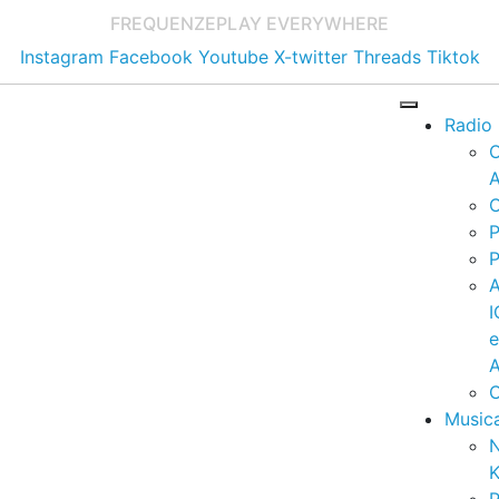
FREQUENZE
PLAY EVERYWHERE
Instagram
Facebook
Youtube
X-twitter
Threads
Tiktok
Radio
A
C
P
P
I
A
C
Music
K