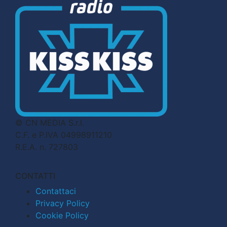
© CN MEDIA S.r.l.
C.F. e P.IVA 04998911210
R.E.A. n. 727803
CONTATTI
Contattaci
Privacy Policy
Cookie Policy