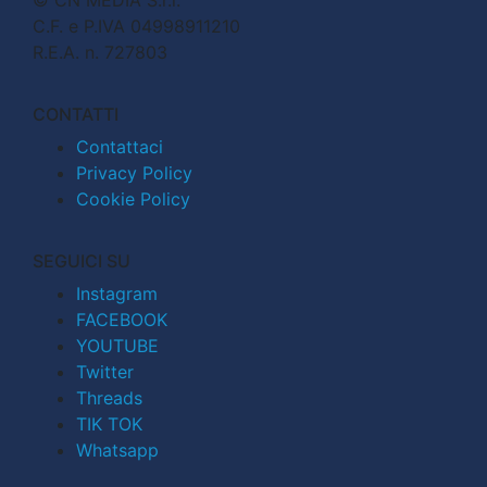
C.F. e P.IVA 04998911210
R.E.A. n. 727803
CONTATTI
Contattaci
Privacy Policy
Cookie Policy
SEGUICI SU
Instagram
FACEBOOK
YOUTUBE
Twitter
Threads
TIK TOK
Whatsapp