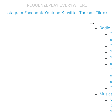
FREQUENZE
PLAY EVERYWHERE
Instagram
Facebook
Youtube
X-twitter
Threads
Tiktok
Radio
A
C
P
P
I
A
C
Music
K