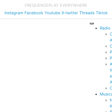
FREQUENZE
PLAY EVERYWHERE
Instagram
Facebook
Youtube
X-twitter
Threads
Tiktok
Radio
A
C
P
P
I
A
C
Music
K