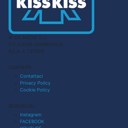
© CN MEDIA S.r.l.
C.F. e P.IVA 04998911210
R.E.A. n. 727803
CONTATTI
Contattaci
Privacy Policy
Cookie Policy
SEGUICI SU
Instagram
FACEBOOK