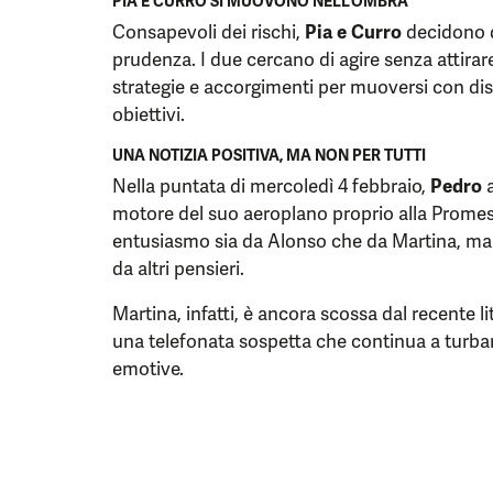
PIA E CURRO SI MUOVONO NELL’OMBRA
Consapevoli dei rischi,
Pia e Curro
decidono d
prudenza. I due cercano di agire senza attirar
strategie e accorgimenti per muoversi con di
obiettivi.
UNA NOTIZIA POSITIVA, MA NON PER TUTTI
Nella puntata di mercoledì 4 febbraio,
Pedro
a
motore del suo aeroplano proprio alla Promes
entusiasmo sia da Alonso che da Martina, ma p
da altri pensieri.
Martina, infatti, è ancora scossa dal recente l
una telefonata sospetta che continua a turbar
emotive.