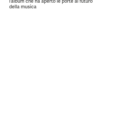
l’album che ha aperto le porte al futuro
della musica