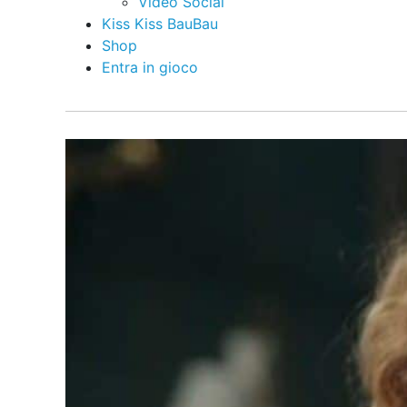
Video Social
Kiss Kiss BauBau
Shop
Entra in gioco