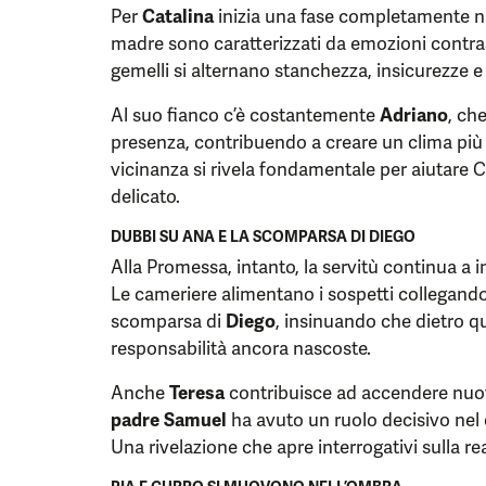
Per
Catalina
inizia una fase completamente nuo
madre sono caratterizzati da emozioni contrasta
gemelli si alternano stanchezza, insicurezze e
Al suo fianco c’è costantemente
Adriano
, ch
presenza, contribuendo a creare un clima più 
vicinanza si rivela fondamentale per aiutare
delicato.
DUBBI SU ANA E LA SCOMPARSA DI DIEGO
Alla Promessa, intanto, la servitù continua a
Le cameriere alimentano i sospetti collegando 
scomparsa di
Diego
, insinuando che dietro 
responsabilità ancora nascoste.
Anche
Teresa
contribuisce ad accendere nuo
padre Samuel
ha avuto un ruolo decisivo nel 
Una rivelazione che apre interrogativi sulla rea