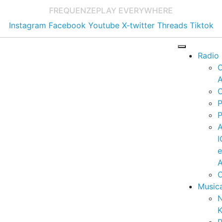
FREQUENZE
PLAY EVERYWHERE
Instagram
Facebook
Youtube
X-twitter
Threads
Tiktok
Radio
A
C
P
P
I
A
C
Music
K