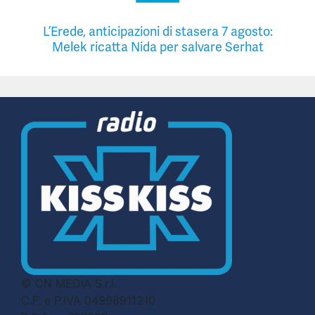
L’Erede, anticipazioni di stasera 7 agosto:
Melek ricatta Nida per salvare Serhat
© CN MEDIA S.r.l.
C.F. e P.IVA 04998911210