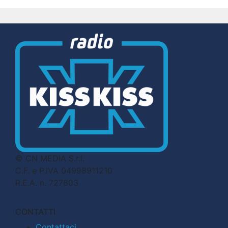
© CN MEDIA S.r.l.
C.F. e P.IVA 04998911210
R.E.A. n. 727803
CONTATTI
Contattaci