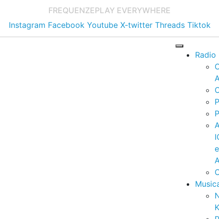
FREQUENZE
PLAY EVERYWHERE
Instagram
Facebook
Youtube
X-twitter
Threads
Tiktok
Radio
A
C
P
P
I
A
C
Music
K