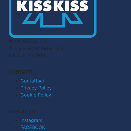
© CN MEDIA S.r.l.
C.F. e P.IVA 04998911210
R.E.A. n. 727803
CONTATTI
Contattaci
Privacy Policy
Cookie Policy
SEGUICI SU
Instagram
FACEBOOK