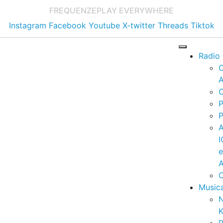
FREQUENZE
PLAY EVERYWHERE
Instagram
Facebook
Youtube
X-twitter
Threads
Tiktok
Radio
A
C
P
P
I
A
C
Music
K