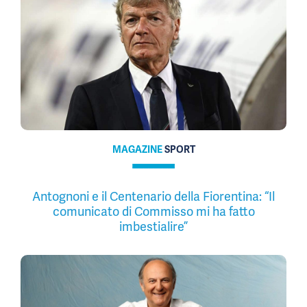
MAGAZINE
SPORT
Antognoni e il Centenario della Fiorentina: “Il
comunicato di Commisso mi ha fatto
imbestialire”