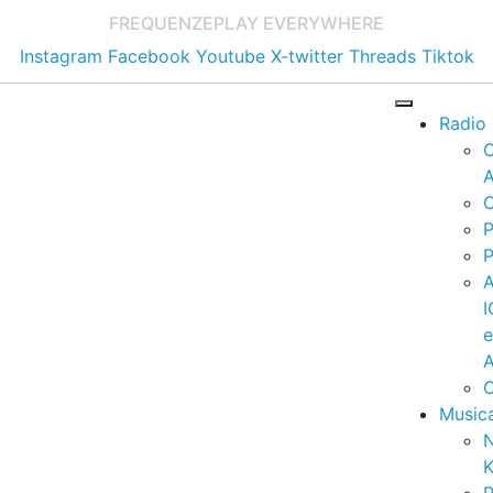
FREQUENZE
PLAY EVERYWHERE
Instagram
Facebook
Youtube
X-twitter
Threads
Tiktok
Radio
A
C
P
P
I
A
C
Music
K