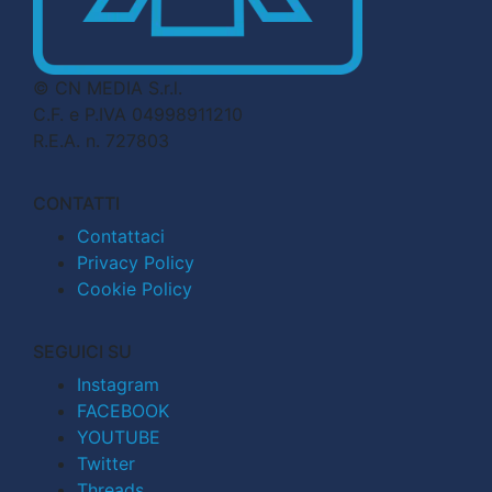
© CN MEDIA S.r.l.
C.F. e P.IVA 04998911210
R.E.A. n. 727803
CONTATTI
Contattaci
Privacy Policy
Cookie Policy
SEGUICI SU
Instagram
FACEBOOK
YOUTUBE
Twitter
Threads