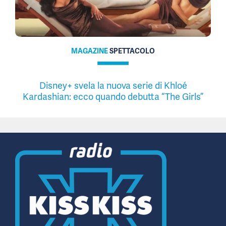
MAGAZINE
SPETTACOLO
Disney+ svela la nuova serie di Khloé
Kardashian: ecco quando debutta “The Girls”