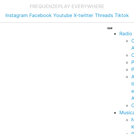
FREQUENZE
PLAY EVERYWHERE
Instagram
Facebook
Youtube
X-twitter
Threads
Tiktok
Radio
A
C
P
P
I
A
C
Music
K