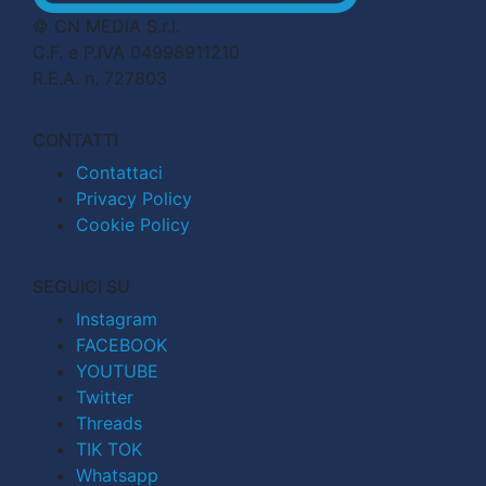
© CN MEDIA S.r.l.
C.F. e P.IVA 04998911210
R.E.A. n. 727803
CONTATTI
Contattaci
Privacy Policy
Cookie Policy
SEGUICI SU
Instagram
FACEBOOK
YOUTUBE
Twitter
Threads
TIK TOK
Whatsapp