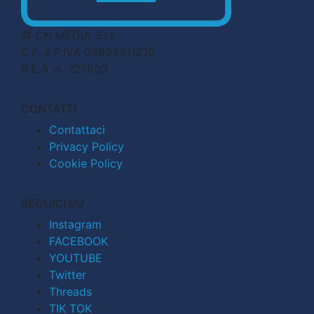
© CN MEDIA S.r.l.
C.F. e P.IVA 04998911210
R.E.A. n. 727803
CONTATTI
Contattaci
Privacy Policy
Cookie Policy
SEGUICI SU
Instagram
FACEBOOK
YOUTUBE
Twitter
Threads
TIK TOK