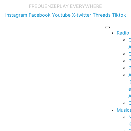
FREQUENZE
PLAY EVERYWHERE
Instagram
Facebook
Youtube
X-twitter
Threads
Tiktok
Radio
A
C
P
P
I
A
C
Music
K