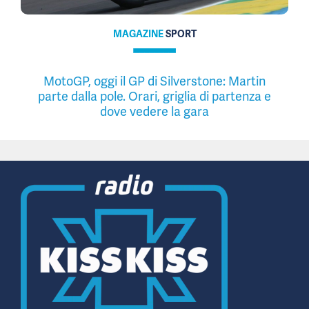
MAGAZINE
SPORT
MotoGP, oggi il GP di Silverstone: Martin
parte dalla pole. Orari, griglia di partenza e
dove vedere la gara