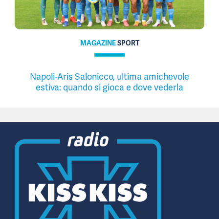
MAGAZINE
SPORT
Napoli-Aris Salonicco, ultima amichevole
estiva: quando si gioca e dove vederla