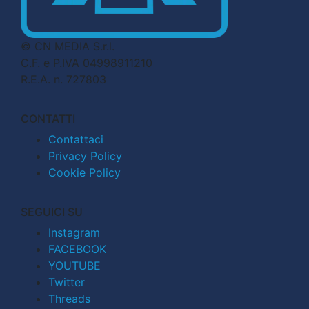
© CN MEDIA S.r.l.
C.F. e P.IVA 04998911210
R.E.A. n. 727803
CONTATTI
Contattaci
Privacy Policy
Cookie Policy
SEGUICI SU
Instagram
FACEBOOK
YOUTUBE
Twitter
Threads