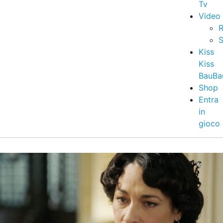
Tv
Video
R
S
Kiss
Kiss
BauBa
Shop
Entra
in
gioco