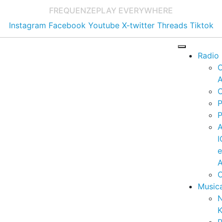
FREQUENZE
PLAY EVERYWHERE
Instagram
Facebook
Youtube
X-twitter
Threads
Tiktok
Radio
A
C
P
P
I
A
C
Music
K