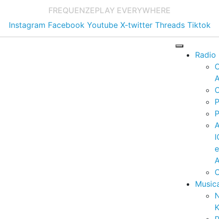
FREQUENZE
PLAY EVERYWHERE
Instagram
Facebook
Youtube
X-twitter
Threads
Tiktok
Radio
A
C
P
P
I
A
C
Music
K