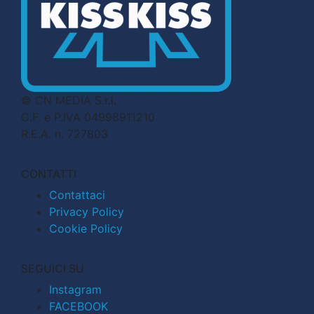
© CN MEDIA S.r.l.
C.F. e P.IVA 04998911210
R.E.A. n. 727803
CONTATTI
Contattaci
Privacy Policy
Cookie Policy
SEGUICI SU
Instagram
FACEBOOK