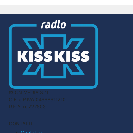
© CN MEDIA S.r.l.
C.F. e P.IVA 04998911210
R.E.A. n. 727803
CONTATTI
Contattaci