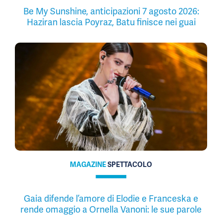
Be My Sunshine, anticipazioni 7 agosto 2026:
Haziran lascia Poyraz, Batu finisce nei guai
MAGAZINE
SPETTACOLO
Gaia difende l’amore di Elodie e Franceska e
rende omaggio a Ornella Vanoni: le sue parole