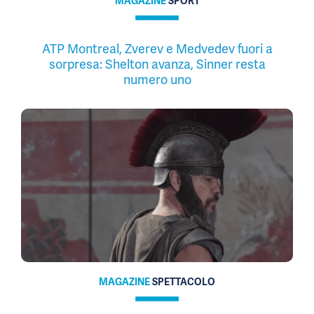
MAGAZINE
SPORT
ATP Montreal, Zverev e Medvedev fuori a
sorpresa: Shelton avanza, Sinner resta
numero uno
MAGAZINE
SPETTACOLO