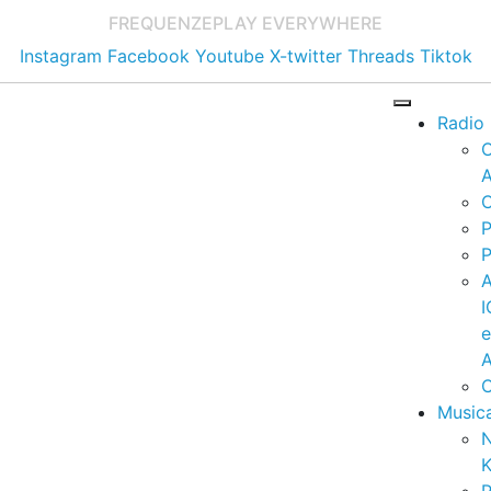
FREQUENZE
PLAY EVERYWHERE
Instagram
Facebook
Youtube
X-twitter
Threads
Tiktok
Radio
A
C
P
P
I
A
C
Music
K