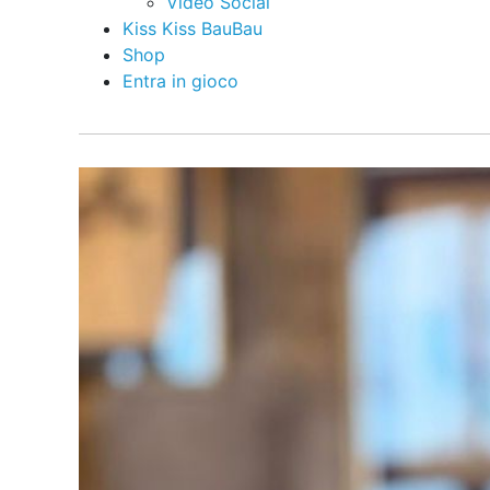
Video Social
Kiss Kiss BauBau
Shop
Entra in gioco