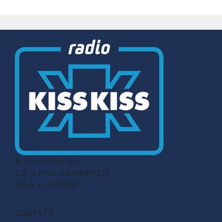
© CN MEDIA S.r.l.
C.F. e P.IVA 04998911210
R.E.A. n. 727803
CONTATTI