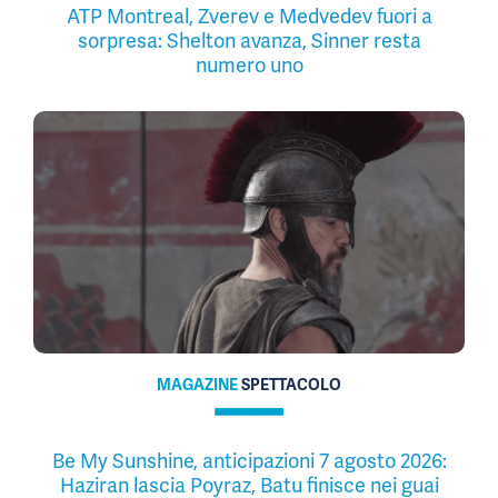
ATP Montreal, Zverev e Medvedev fuori a
sorpresa: Shelton avanza, Sinner resta
numero uno
MAGAZINE
SPETTACOLO
Be My Sunshine, anticipazioni 7 agosto 2026:
Haziran lascia Poyraz, Batu finisce nei guai