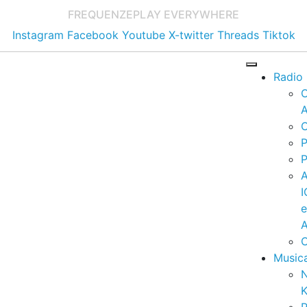
FREQUENZE
PLAY EVERYWHERE
Instagram
Facebook
Youtube
X-twitter
Threads
Tiktok
Radio
A
C
P
P
I
A
C
Music
K