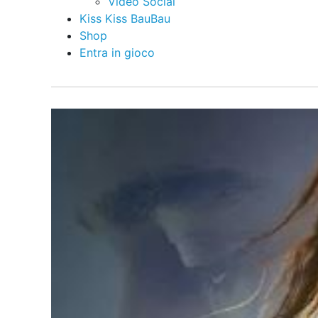
Video Social
Kiss Kiss BauBau
Shop
Entra in gioco