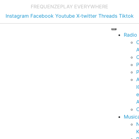
FREQUENZE
PLAY EVERYWHERE
Instagram
Facebook
Youtube
X-twitter
Threads
Tiktok
Radio
A
C
P
P
I
A
C
Music
K