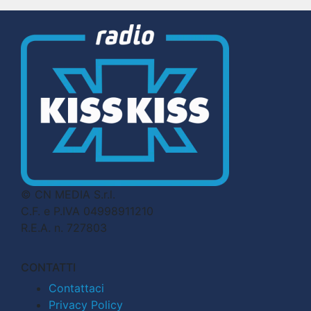
© CN MEDIA S.r.l.
C.F. e P.IVA 04998911210
R.E.A. n. 727803
CONTATTI
Contattaci
Privacy Policy