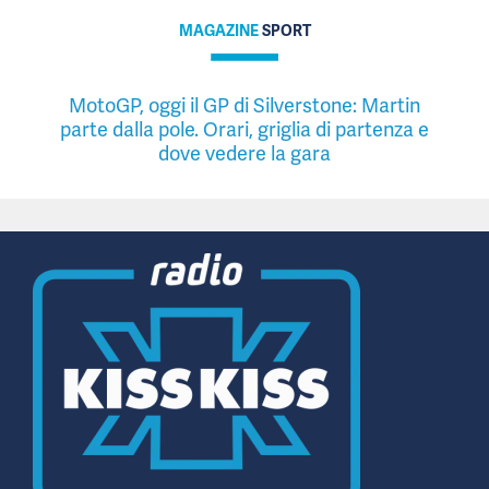
MAGAZINE
SPORT
MotoGP, oggi il GP di Silverstone: Martin
parte dalla pole. Orari, griglia di partenza e
dove vedere la gara