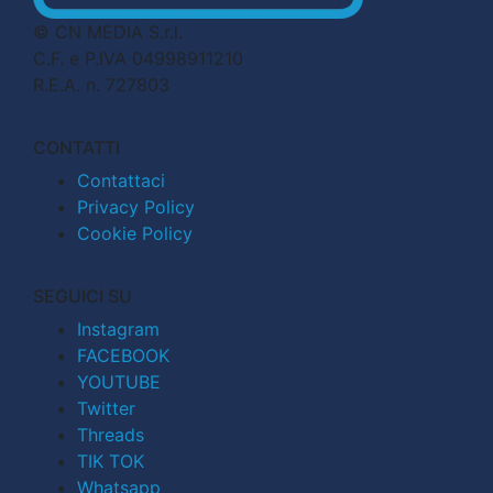
© CN MEDIA S.r.l.
C.F. e P.IVA 04998911210
R.E.A. n. 727803
CONTATTI
Contattaci
Privacy Policy
Cookie Policy
SEGUICI SU
Instagram
FACEBOOK
YOUTUBE
Twitter
Threads
TIK TOK
Whatsapp