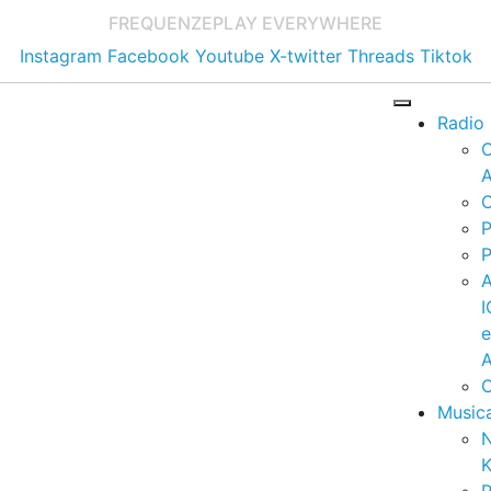
FREQUENZE
PLAY EVERYWHERE
Instagram
Facebook
Youtube
X-twitter
Threads
Tiktok
Radio
A
C
P
P
I
A
C
Music
K