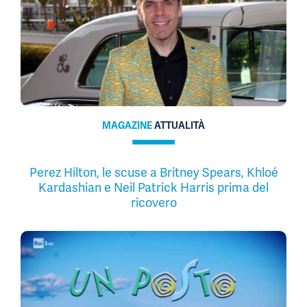
MAGAZINE
ATTUALITÀ
Perez Hilton, le scuse a Britney Spears, Khloé
Kardashian e Neil Patrick Harris prima del
ricovero