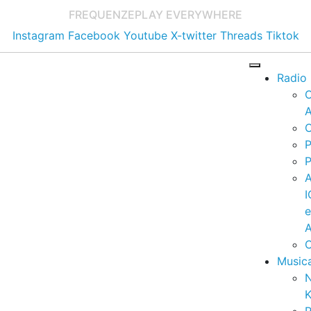
FREQUENZE
PLAY EVERYWHERE
Instagram
Facebook
Youtube
X-twitter
Threads
Tiktok
Radio
A
C
P
P
I
A
C
Music
K