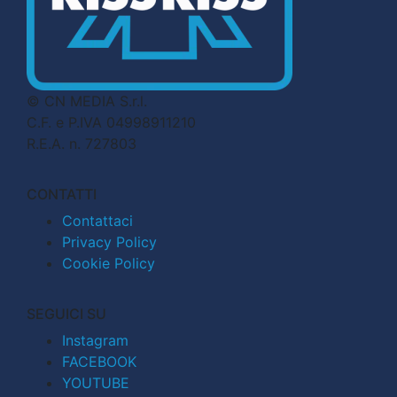
© CN MEDIA S.r.l.
C.F. e P.IVA 04998911210
R.E.A. n. 727803
CONTATTI
Contattaci
Privacy Policy
Cookie Policy
SEGUICI SU
Instagram
FACEBOOK
YOUTUBE