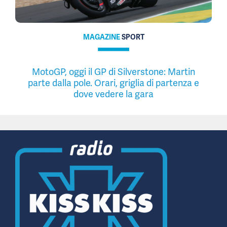
MAGAZINE
SPORT
MotoGP, oggi il GP di Silverstone: Martin
parte dalla pole. Orari, griglia di partenza e
dove vedere la gara