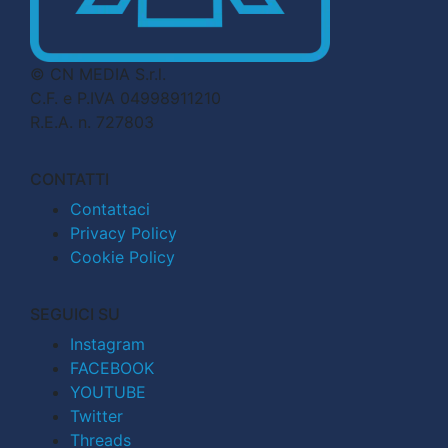
© CN MEDIA S.r.l.
C.F. e P.IVA 04998911210
R.E.A. n. 727803
CONTATTI
Contattaci
Privacy Policy
Cookie Policy
SEGUICI SU
Instagram
FACEBOOK
YOUTUBE
Twitter
Threads