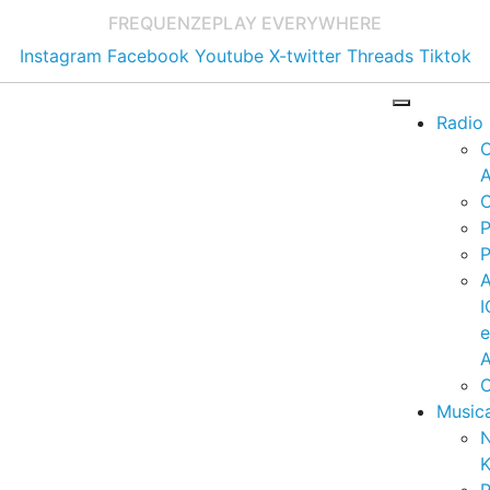
FREQUENZE
PLAY EVERYWHERE
Instagram
Facebook
Youtube
X-twitter
Threads
Tiktok
Radio
A
C
P
P
I
A
C
Music
K