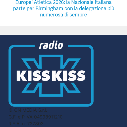
Europei Atletica 2026: la Nazionale Italiana
parte per Birmingham con la delegazione più
numerosa di sempre
© CN MEDIA S.r.l.
C.F. e P.IVA 04998911210
R.E.A. n. 727803