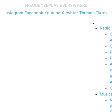
FREQUENZE
PLAY EVERYWHERE
Instagram
Facebook
Youtube
X-twitter
Threads
Tiktok
Radio
A
C
P
P
I
A
C
Music
K