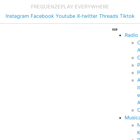
FREQUENZE
PLAY EVERYWHERE
Instagram
Facebook
Youtube
X-twitter
Threads
Tiktok
Radio
A
C
P
P
I
A
C
Music
K