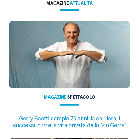
MAGAZINE
ATTUALITÀ
MAGAZINE
SPETTACOLO
Gerry Scotti compie 70 anni: la carriera, i
successi in tv e la vita privata dello “zio Gerry”