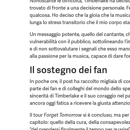
Nonostante le difficoltà, Timberlake ha deciso
trovato di fronte a una decisione personale. F
qualcosa. Ho deciso che la gioia che la musica
lunga lo stress transitorio che il mio corpo st
Un messaggio potente, quello del cantante, ch
vulnerabilità con il pubblico, sottolineando l’
e di non sottovalutare i segnali che esso mand
alla passione per la musica, capace di dare for
Il sostegno dei fan
In poche ore, il post ha raccolto migliaia di c
parte dei fan e di colleghi del mondo dello sp
sincerità di Timberlake e il suo coraggio nel 
ancora oggi fatica a ricevere la giusta attenz
Il tour
Forget Tomorrow
si è concluso, ma per
capitolo: quello della cura, della consapevol
“del prendersi finalmente il tempo per guarire”