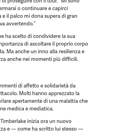
 di proseguire con il tour. “Mi sono
ermarsi o continuare e capirci
 e il palco mi dona supera di gran
ava avvertendo.”
e ha scelto di condividere la sua
importanza di ascoltare il proprio corpo
a. Ma anche un inno alla resilienza e
za anche nei momenti più difficili.
ommenti di affetto e solidarietà da
ettacolo. Molti hanno apprezzato la
parlare apertamente di una malattia che
ione medica e mediatica.
 Timberlake inizia ora un nuovo
ezza e — come ha scritto lui stesso —
.