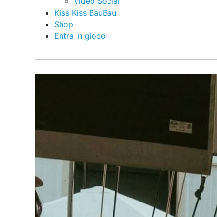
Video Social
Kiss Kiss BauBau
Shop
Entra in gioco