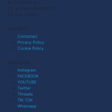
© CN MEDIA S.r.l.
C.F. e P.IVA 04998911210
R.E.A. n. 727803
CONTATTI
Contattaci
Privacy Policy
Cookie Policy
SEGUICI SU
Instagram
FACEBOOK
YOUTUBE
Twitter
Threads
TIK TOK
Whatsapp