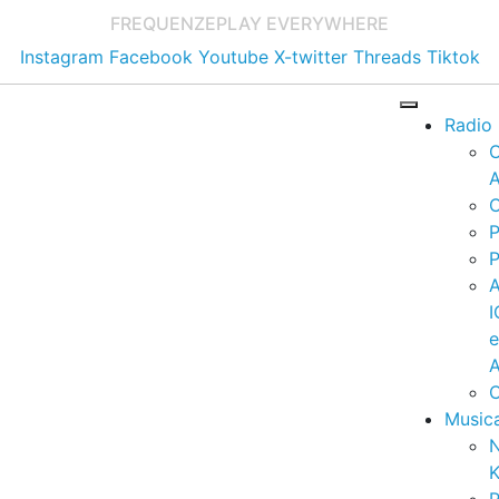
FREQUENZE
PLAY EVERYWHERE
Instagram
Facebook
Youtube
X-twitter
Threads
Tiktok
Radio
A
C
P
P
I
A
C
Music
K