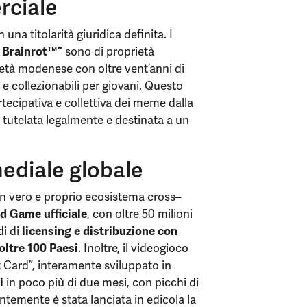
rciale
una titolarità giuridica definita. I
n Brainrot™”
sono di proprietà
ietà modenese con oltre vent’anni di
i e collezionabili per giovani. Questo
tecipativa e collettiva dei meme dalla
 tutelata legalmente e destinata a un
ediale globale
n vero e proprio ecosistema cross–
d Game ufficiale
, con oltre 50 milioni
di di
licensing e distribuzione con
oltre 100 Paesi
. Inoltre, il videogioco
ot Card”, interamente sviluppato in
i
in poco più di due mesi, con picchi di
temente è stata lanciata in edicola la