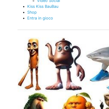
Video Social
Kiss Kiss BauBau
Shop
Entra in gioco