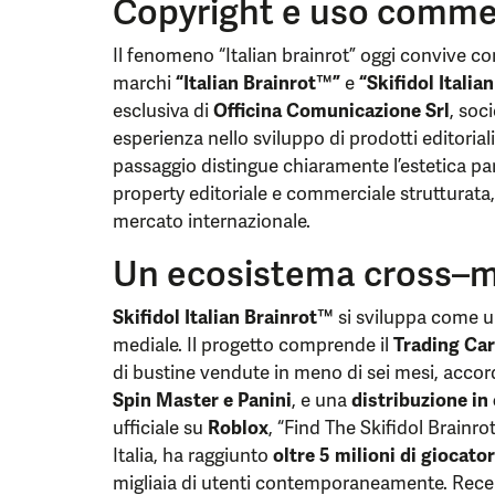
Copyright e uso comme
Il fenomeno “Italian brainrot” oggi convive con 
marchi
“Italian Brainrot™”
e
“Skifidol Italia
esclusiva di
Officina Comunicazione Srl
, soc
esperienza nello sviluppo di prodotti editorial
passaggio distingue chiaramente l’estetica par
property editoriale e commerciale strutturata,
mercato internazionale.
Un ecosistema cross–m
Skifidol Italian Brainrot™
si sviluppa come u
mediale. Il progetto comprende il
Trading Car
di bustine vendute in meno di sei mesi, accor
Spin Master e Panini
, e una
distribuzione in 
ufficiale su
Roblox
, “Find The Skifidol Brainr
Italia, ha raggiunto
oltre 5 milioni di giocator
migliaia di utenti contemporaneamente. Recen