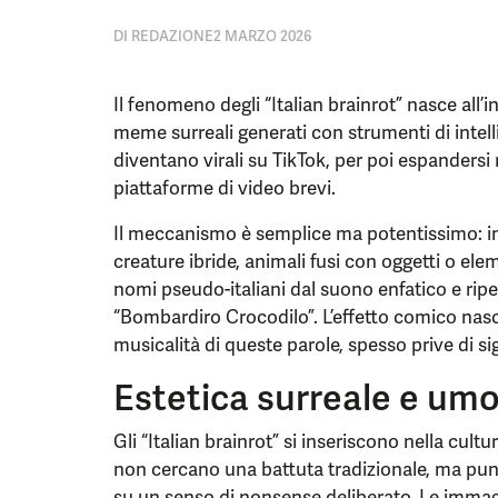
DI
REDAZIONE
2 MARZO 2026
Il fenomeno degli “Italian brainrot” nasce all’
meme surreali generati con strumenti di intelli
diventano virali su TikTok, per poi espandersi
piattaforme di video brevi.
Il meccanismo è semplice ma potentissimo: im
creature ibride, animali fusi con oggetti o e
nomi pseudo-italiani dal suono enfatico e ripet
“Bombardiro Crocodilo”. L’effetto comico nasce
musicalità di queste parole, spesso prive di sig
Estetica surreale e umo
Gli “Italian brainrot” si inseriscono nella cul
non cercano una battuta tradizionale, ma punta
su un senso di nonsense deliberato. Le immag