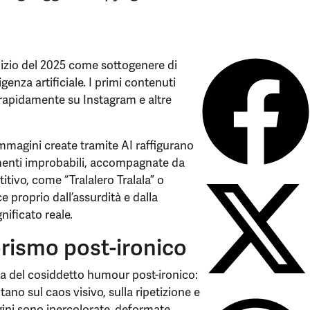
inizio del 2025 come sottogenere di
genza artificiale. I primi contenuti
 rapidamente su Instagram e altre
magini create tramite AI raffigurano
lementi improbabili, accompagnate da
itivo, come “Tralalero Tralala” o
 proprio dall’assurdità e dalla
nificato reale.
rismo post-ironico
tura del cosiddetto humour post-ironico:
no sul caos visivo, sulla ripetizione e
ini sono ipercolorate, deformate,