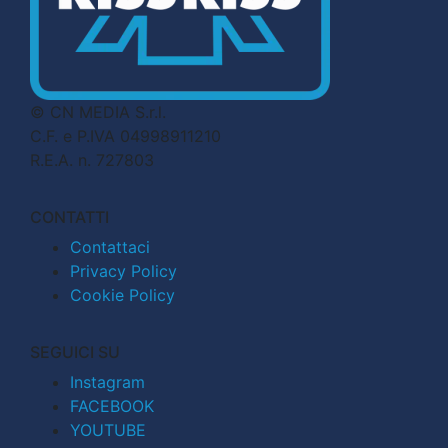
© CN MEDIA S.r.l.
C.F. e P.IVA 04998911210
R.E.A. n. 727803
CONTATTI
Contattaci
Privacy Policy
Cookie Policy
SEGUICI SU
Instagram
FACEBOOK
YOUTUBE