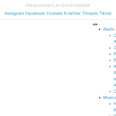
FREQUENZE
PLAY EVERYWHERE
Instagram
Facebook
Youtube
X-twitter
Threads
Tiktok
Radio
A
C
P
P
I
A
C
Music
K