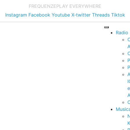
FREQUENZE
PLAY EVERYWHERE
Instagram
Facebook
Youtube
X-twitter
Threads
Tiktok
Radio
A
C
P
P
I
A
C
Music
K