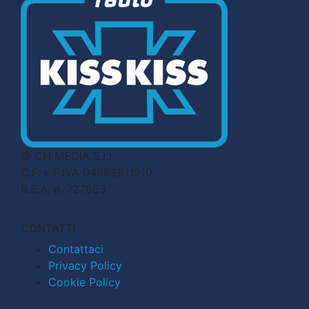
© CN MEDIA S.r.l.
C.F. e P.IVA 04998911210
R.E.A. n. 727803
CONTATTI
Contattaci
Privacy Policy
Cookie Policy