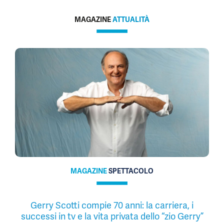
MAGAZINE
ATTUALITÀ
MAGAZINE
SPETTACOLO
Gerry Scotti compie 70 anni: la carriera, i
successi in tv e la vita privata dello “zio Gerry”