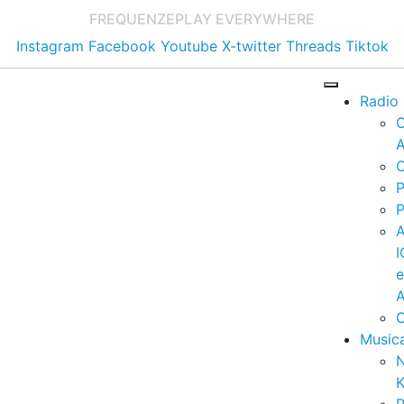
FREQUENZE
PLAY EVERYWHERE
Instagram
Facebook
Youtube
X-twitter
Threads
Tiktok
Radio
A
C
P
P
I
A
C
Music
K