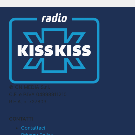
© CN MEDIA S.r.l.
C.F. e P.IVA 04998911210
R.E.A. n. 727803
CONTATTI
Contattaci
Privacy Policy