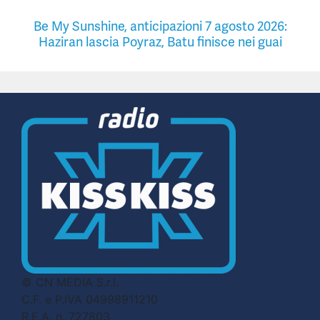
Be My Sunshine, anticipazioni 7 agosto 2026:
Haziran lascia Poyraz, Batu finisce nei guai
© CN MEDIA S.r.l.
C.F. e P.IVA 04998911210
R.E.A. n. 727803