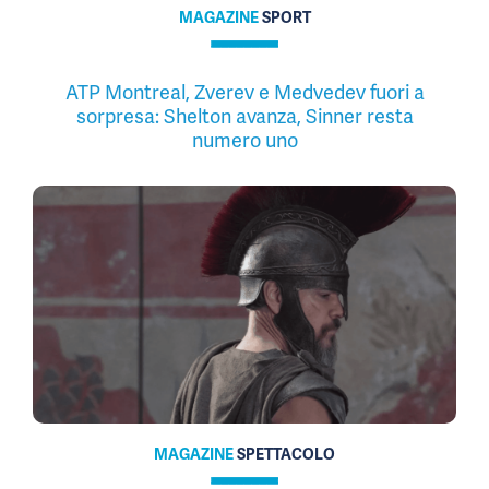
MAGAZINE
SPORT
ATP Montreal, Zverev e Medvedev fuori a
sorpresa: Shelton avanza, Sinner resta
numero uno
MAGAZINE
SPETTACOLO