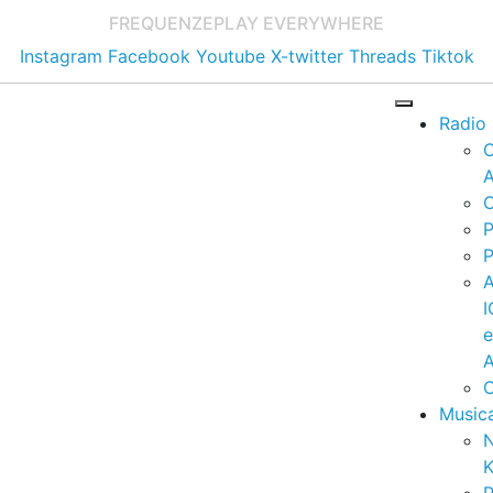
FREQUENZE
PLAY EVERYWHERE
Instagram
Facebook
Youtube
X-twitter
Threads
Tiktok
Radio
A
C
P
P
I
A
C
Music
K