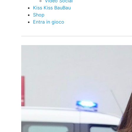
Video Social
Kiss Kiss BauBau
Shop
Entra in gioco