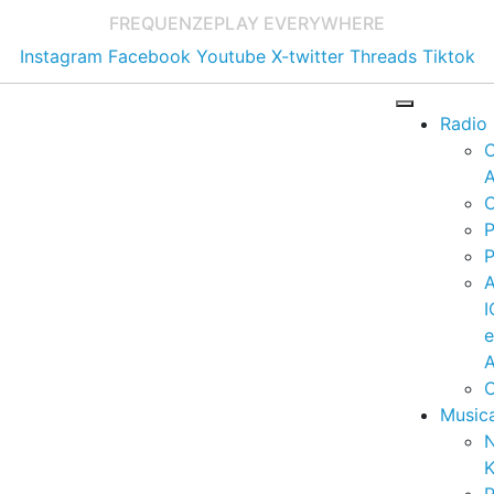
FREQUENZE
PLAY EVERYWHERE
Instagram
Facebook
Youtube
X-twitter
Threads
Tiktok
Radio
A
C
P
P
I
A
C
Music
K