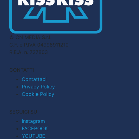
© CN MEDIA S.r.l.
C.F. e P.IVA 04998911210
R.E.A. n. 727803
CONTATTI
Contattaci
Privacy Policy
Cookie Policy
SEGUICI SU
Instagram
FACEBOOK
YOUTUBE