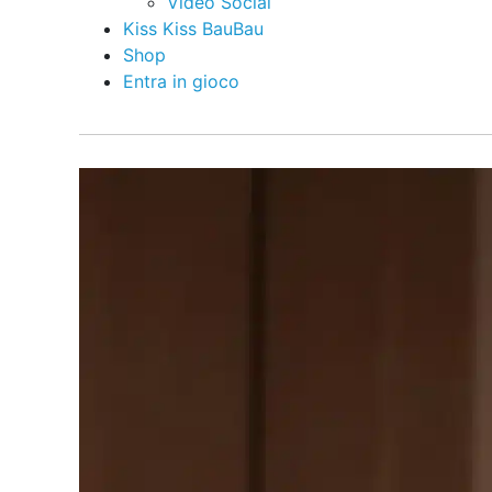
Video Social
Kiss Kiss BauBau
Shop
Entra in gioco