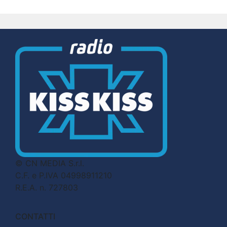
© CN MEDIA S.r.l.
C.F. e P.IVA 04998911210
R.E.A. n. 727803
CONTATTI