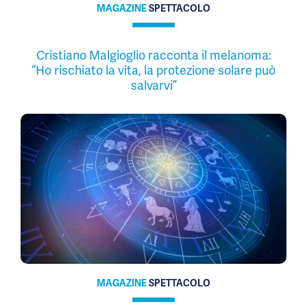
MAGAZINE
SPETTACOLO
Cristiano Malgioglio racconta il melanoma:
“Ho rischiato la vita, la protezione solare può
salvarvi”
MAGAZINE
SPETTACOLO