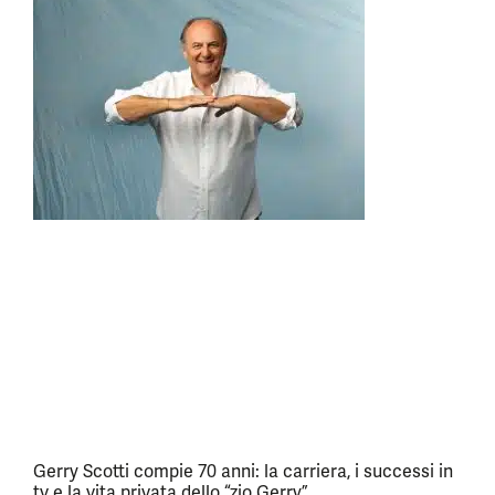
Gerry Scotti compie 70 anni: la carriera, i successi in
tv e la vita privata dello “zio Gerry”