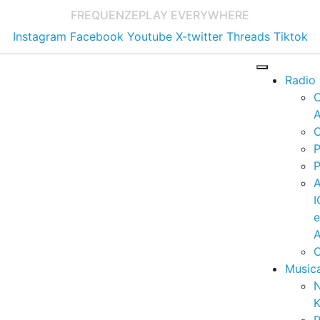
FREQUENZE
PLAY EVERYWHERE
Instagram
Facebook
Youtube
X-twitter
Threads
Tiktok
Radio
A
C
P
P
I
A
C
Music
K