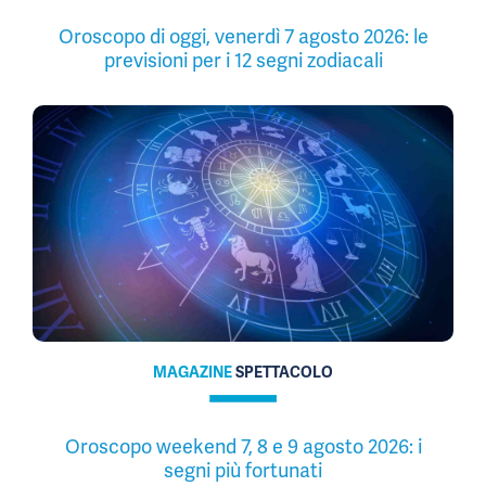
Oroscopo di oggi, venerdì 7 agosto 2026: le
previsioni per i 12 segni zodiacali
MAGAZINE
SPETTACOLO
Oroscopo weekend 7, 8 e 9 agosto 2026: i
segni più fortunati