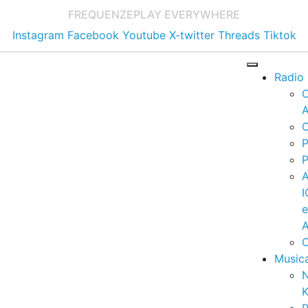
FREQUENZE
PLAY EVERYWHERE
Instagram
Facebook
Youtube
X-twitter
Threads
Tiktok
Radio
A
C
P
P
I
A
C
Music
K