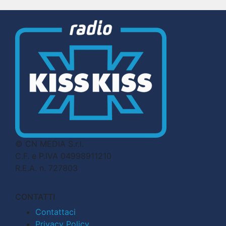
© CN MEDIA S.r.l.
C.F. e P.IVA 04998911210
R.E.A. n. 727803
CONTATTI
Contattaci
Privacy Policy