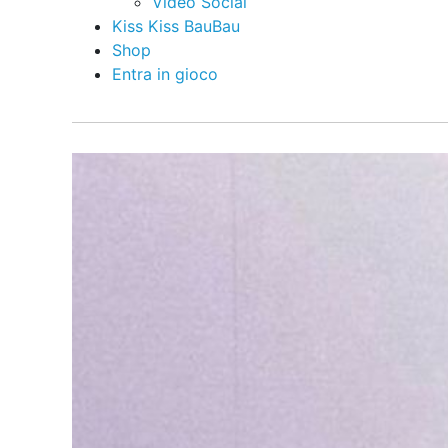
Video Social
Kiss Kiss BauBau
Shop
Entra in gioco