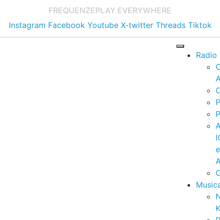
FREQUENZE
PLAY EVERYWHERE
Instagram
Facebook
Youtube
X-twitter
Threads
Tiktok
Radio
A
C
P
P
I
A
C
Music
K