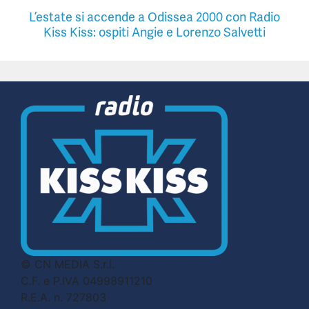
L’estate si accende a Odissea 2000 con Radio
Kiss Kiss: ospiti Angie e Lorenzo Salvetti
© CN MEDIA S.r.l.
C.F. e P.IVA 04998911210
R.E.A. n. 727803