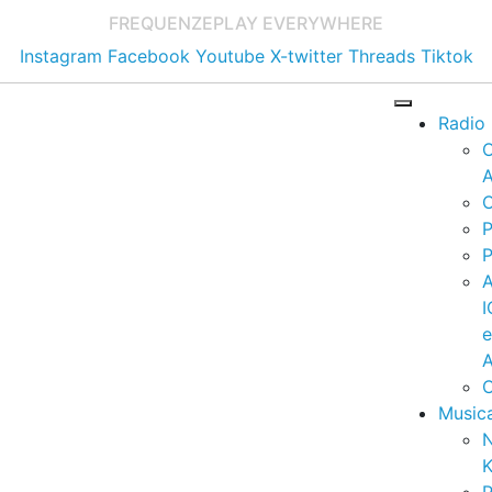
FREQUENZE
PLAY EVERYWHERE
Instagram
Facebook
Youtube
X-twitter
Threads
Tiktok
Radio
A
C
P
P
I
A
C
Music
K